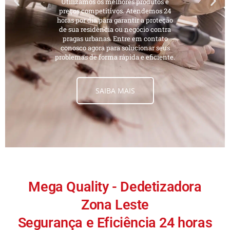
Utilizamos os melhores produtos e
preços competitivos. Atendemos 24
horas por dia para garantir a proteção
de sua residência ou negócio contra
pragas urbanas. Entre em contato
conosco agora para solucionar seus
problemas de forma rápida e eficiente.
SAIBA MAIS
Mega Quality - Dedetizadora
Zona Leste
Segurança e Eficiência 24 horas