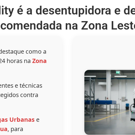
ity é a desentupidora e d
ecomendada na Zona Lest
 destaque como a
24 horas na
Zona
ntes e técnicas
egidos contra
gas Urbanas
e
gua
, para