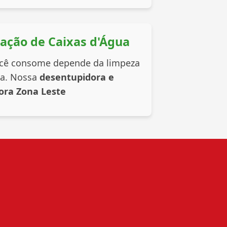
zação de Caixas d'Água
ocê consome depende da limpeza
ua. Nossa
desentupidora e
ora Zona Leste