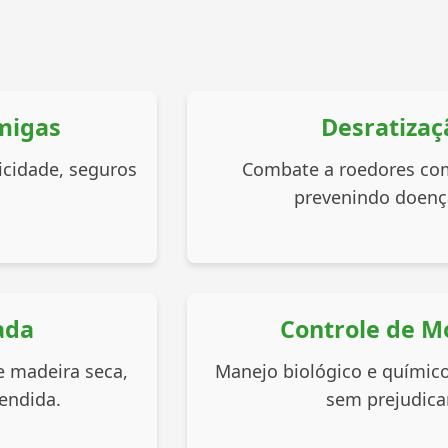
migas
Desratizaç
icidade, seguros
Combate a roedores com 
prevenindo doença
ada
Controle de M
e madeira seca,
Manejo biológico e químico
endida.
sem prejudica