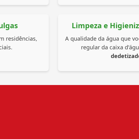
ulgas
Limpeza e Higieni
m residências,
A qualidade da água que v
iais.
regular da caixa d'ág
dedetizad